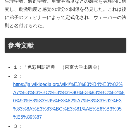
生理学者、解剖学者。重量や温度などの感覚を実験的に研
究し、刺激強度と感覚の増分の関係を発見した。これは後
に弟子のフェヒナーによって定式化され、ウェーバーの法
則と名付けられた。
参考文献
１：「色彩用語辞典」（東京大学出版会）
２：
https://ja.wikipedia.org/wiki/%E3%83%B4%E3%82%
A7%E3%83%BC%E3%83%90%E3%83%BC%E2%8
0%90%E3%83%95%E3%82%A7%E3%83%92%E3
%83%8A%E3%83%BC%E3%81%AE%E6%B3%95
%E5%89%87
３：