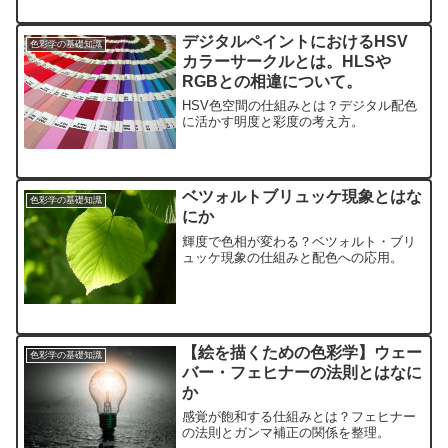
デジタルペイントにおけるHSV
色彩学の基礎知識
カラーサークルとは。HLSや
RGBとの相違について。
HSV色空間の仕組みとは？デジタル配色
に活かす明度と彩度の考え方。
ベツォルトブリュッケ現象とはな
色彩学の基礎知識
にか
輝度で色相が変わる？ベツォルト・ブリ
ュッケ現象の仕組みと配色への応用。
【絵を描くための色彩学】ウェー
色彩学の基礎知識
バー・フェヒナーの法則とはなに
か
感覚が飽和する仕組みとは？フェヒナー
の法則とガンマ補正の関係を整理。