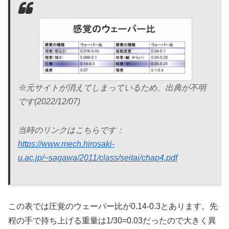
※元サイトが消えてしまっているため、出典が不明
です(2022/12/07)
当時のリンクはこちらです：
https://www.mech.hirosaki-
u.ac.jp/~sagawa/2011/class/seitai/chap4.pdf
この表では圧覚のウェーバー比が0.14-0.3とあります。先
程の手で持ち上げる重量は1/30=0.03だったので大きく異