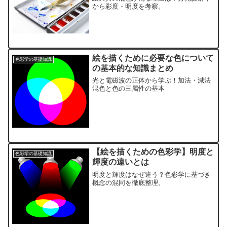
から彩度・明度を考察。
絵を描くために必要な色について
色彩学の基礎知識
の基本的な知識まとめ
光と電磁波の正体から学ぶ！加法・減法
混色と色の三属性の基本
【絵を描くための色彩学】明度と
色彩学の基礎知識
輝度の違いとは
明度と輝度はなぜ違う？色彩学に基づき
概念の混同を徹底整理。