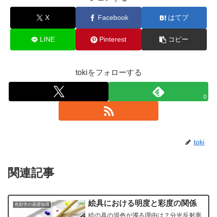
X
Facebook
はてブ
LINE
Pinterest
コピー
tokiをフォローする
0
toki
関連記事
絵具における明度と彩度の関係
色彩学の基礎知識
絵の具の混色が濁る理由は？分光反射率