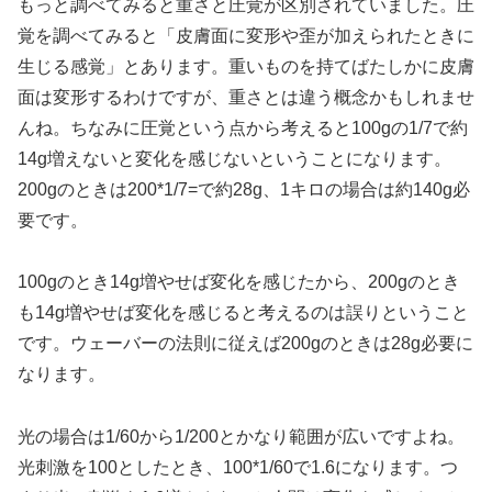
もっと調べてみると重さと圧覚が区別されていました。圧
覚を調べてみると「皮膚面に変形や歪が加えられたときに
生じる感覚」とあります。重いものを持てばたしかに皮膚
面は変形するわけですが、重さとは違う概念かもしれませ
んね。ちなみに圧覚という点から考えると100gの1/7で約
14g増えないと変化を感じないということになります。
200gのときは200*1/7=で約28g、1キロの場合は約140g必
要です。
100gのとき14g増やせば変化を感じたから、200gのとき
も14g増やせば変化を感じると考えるのは誤りということ
です。ウェーバーの法則に従えば200gのときは28g必要に
なります。
光の場合は1/60から1/200とかなり範囲が広いですよね。
光刺激を100としたとき、100*1/60で1.6になります。つ