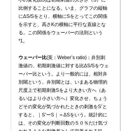
比例することになる。いま、グラフの縦軸
にΔS/Sをとり、横軸にSをとってこの関係
を示すと、高さKの横軸に平行な直線とな
る。この関係をウェーバーの法則という
*1。
ウェーバー比
(英：Weber’s ratio)：弁別刺
激値の、初期刺激値に対する比ΔS/Sをウェ
ーバー比という。より一般的には、相対弁
別閾という。弁別閾とは、いまある物理的
尺度上で初期刺激Sをより大きい方へ（あ
るいはより小さい方へ）変化させ、ちょう
どその変化が気づかれたときの刺激をS’と
すると、｜S’ーS｜＝ΔSをいう。統計的に
は、その変化が判断回数の５０％だけ気づ