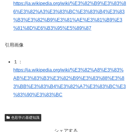
https://ja.wikipedia.org/wiki/%E3%82%B9%E3%83%8
6%E3%82%A3%E3%83%BC%E3%83%B4%E3%83
%B3%E3%82%B9%E3%81%AE%E3%81%B9%E3
%81%8D%E6%B3%95%E5%89%87
引用画像
１：
https://ja.wikipedia.org/wiki/%E3%82%A8%E3%83%
AB%E3%83%B3%E3%82%B9%E3%83%88%E3%8
3%BB%E3%83%B4%E3%82%A7%E3%83%BC%E3
%83%90%E3%83%BC
色彩学の基礎知識
シェアする