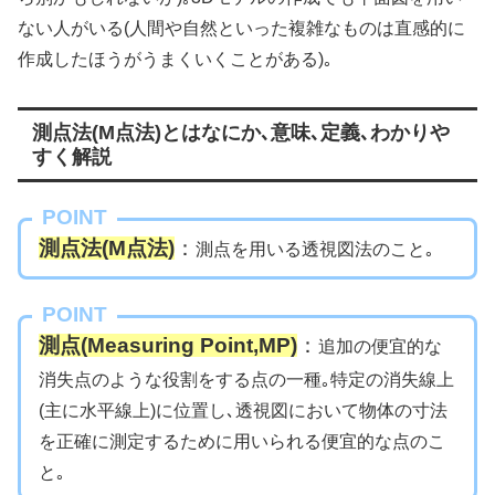
ない人がいる(人間や自然といった複雑なものは直感的に
作成したほうがうまくいくことがある)｡
測点法(M点法)とはなにか､意味､定義､わかりや
すく解説
POINT
測点法(M点法)
：
測点を用いる透視図法のこと｡
POINT
測点(Measuring Point,MP)
：
追加の便宜的な
消失点のような役割をする点の一種｡特定の消失線上
(主に水平線上)に位置し､透視図において物体の寸法
を正確に測定するために用いられる便宜的な点のこ
と｡