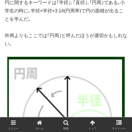
円に関するキーワードは｢半径｣､｢直径｣､｢円周｣である｡小
学生の時に､半径×半径×3.14(円周率)で円の面積が出るこ
とを学んだ｡
外周よりもここでは｢円周｣と呼んだほうが適切かもしれな
い｡
メニュー
ホーム
検索
トップ
サイドバー