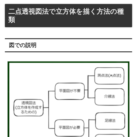
二点透視図法で立方体を描く方法の種
類
図での説明