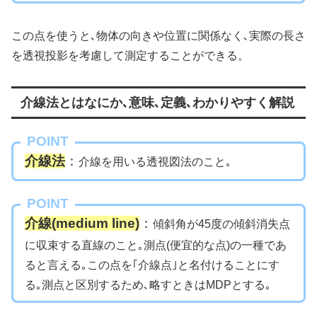
この点を使うと､物体の向きや位置に関係なく､実際の長さ
を透視投影を考慮して測定することができる。
介線法とはなにか､意味､定義､わかりやすく解説
POINT
介線法
：
介線を用いる透視図法のこと｡
POINT
介線(medium line)
：
傾斜角が45度の傾斜消失点
に収束する直線のこと｡測点(便宜的な点)の一種であ
ると言える｡この点を｢介線点｣と名付けることにす
る｡測点と区別するため､略すときはMDPとする｡