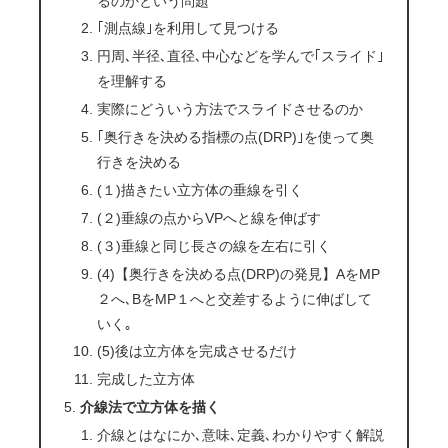
るのかという問題
｢測点線｣を利用して見つける
円周､半径､直径､中心などを学んで｢スライド｣
を理解する
実際にどういう方法でスライドさせるのか
｢奥行きを決める指標の点(DRP)｣を使って奥
行きを決める
(１)描きたい立方体の垂線を引く
(２)垂線の点からVPへと線を伸ばす
(３)垂線と同じ長さの線を左右に引く
(4)【奥行きを決める点(DRP)の発見】AをMP
２へ､BをMP１へと交差するように伸ばして
いく｡
(5)後は立方体を完成させるだけ
完成した立方体
介線法で立方体を描く
介線とはなにか､意味､定義､わかりやすく解説