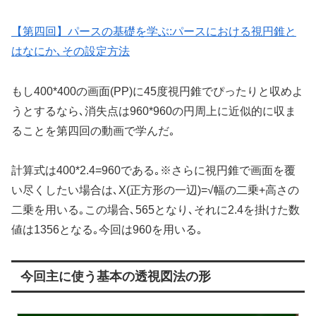
【第四回】パースの基礎を学ぶ:パースにおける視円錐と
はなにか､その設定方法
もし400*400の画面(PP)に45度視円錐でぴったりと収めよ
うとするなら､消失点は960*960の円周上に近似的に収ま
ることを第四回の動画で学んだ｡
計算式は400*2.4=960である｡※さらに視円錐で画面を覆
い尽くしたい場合は､X(正方形の一辺)=√幅の二乗+高さの
二乗を用いる｡この場合､565となり､それに2.4を掛けた数
値は1356となる｡今回は960を用いる｡
今回主に使う基本の透視図法の形