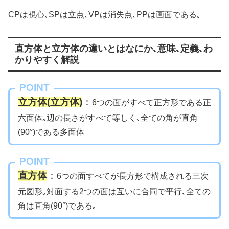
CPは視心､SPは立点､VPは消失点､PPは画面である｡
直方体と立方体の違いとはなにか､意味､定義､わ
かりやすく解説
POINT
立方体(立方体)
：
6つの面がすべて正方形である正
六面体｡辺の長さがすべて等しく､全ての角が直角
(90°)である多面体
POINT
直方体
：
6つの面すべてが長方形で構成される三次
元図形｡対面する2つの面は互いに合同で平行､全ての
角は直角(90°)である｡