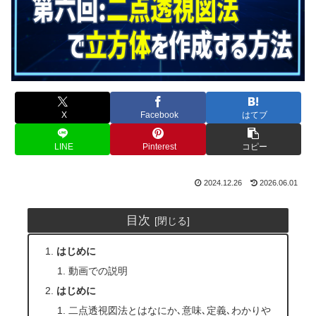
X
Facebook
はてブ
LINE
Pinterest
コピー
2024.12.26
2026.06.01
目次
はじめに
動画での説明
はじめに
二点透視図法とはなにか､意味､定義､わかりや