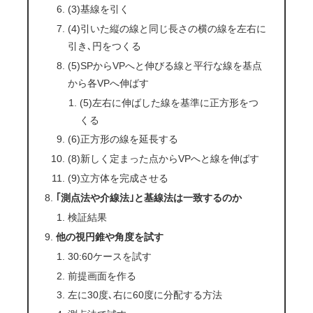
(3)基線を引く
(4)引いた縦の線と同じ長さの横の線を左右に
引き､円をつくる
(5)SPからVPへと伸びる線と平行な線を基点
から各VPへ伸ばす
(5)左右に伸ばした線を基準に正方形をつ
くる
(6)正方形の線を延長する
(8)新しく定まった点からVPへと線を伸ばす
(9)立方体を完成させる
｢測点法や介線法｣と基線法は一致するのか
検証結果
他の視円錐や角度を試す
30:60ケースを試す
前提画面を作る
左に30度､右に60度に分配する方法