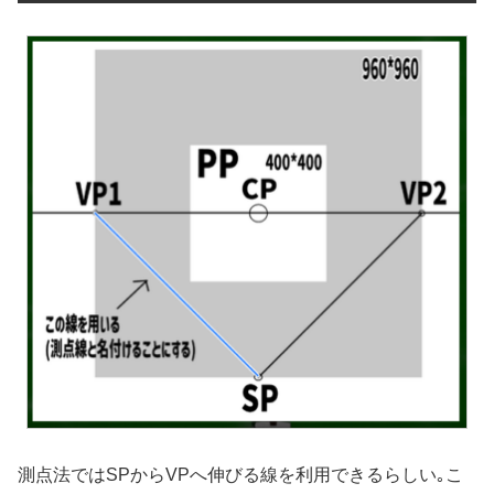
測点法ではSPからVPへ伸びる線を利用できるらしい｡こ