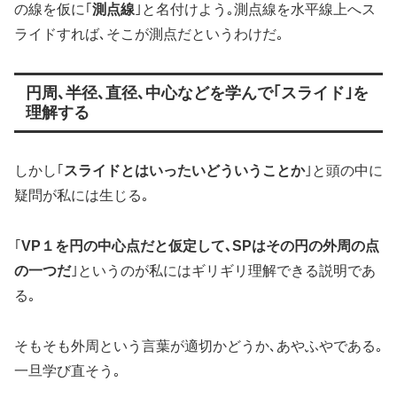
の線を仮に｢
測点線
｣と名付けよう｡測点線を水平線上へス
ライドすれば､そこが測点だというわけだ｡
円周､半径､直径､中心などを学んで｢スライド｣を
理解する
しかし｢
スライドとはいったいどういうことか
｣と頭の中に
疑問が私には生じる｡
｢
VP１を円の中心点だと仮定して､SPはその円の外周の点
の一つだ
｣というのが私にはギリギリ理解できる説明であ
る｡
そもそも外周という言葉が適切かどうか､あやふやである｡
一旦学び直そう｡