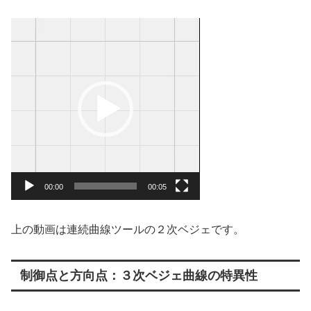
動
画
プ
レ
ー
ヤ
ー
00:00
00:05
上の動画は連続曲線ツールの２次ベジェです。
制御点と方向点：３次ベジェ曲線の特異性